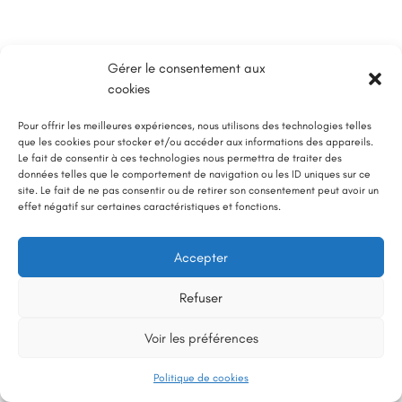
Gérer le consentement aux
Sweet Eyes
cookies
Protésiste ciliaire diplômée
51 Boulevard des abattoirs, 71200 Le Creusot (Local dans
Pour offrir les meilleures expériences, nous utilisons des technologies telles
Biomonde)
que les cookies pour stocker et/ou accéder aux informations des appareils.
N° Siret : 80005778800021
Le fait de consentir à ces technologies nous permettra de traiter des
données telles que le comportement de navigation ou les ID uniques sur ce
N° Registre des Métiers : 800057788RM71
site. Le fait de ne pas consentir ou de retirer son consentement peut avoir un
effet négatif sur certaines caractéristiques et fonctions.
Accepter
Refuser
Voir les préférences
Politique de cookies