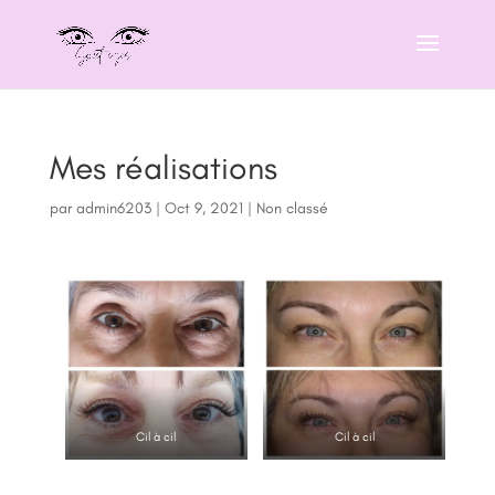
Mes réalisations
par
admin6203
|
Oct 9, 2021
|
Non classé
Cil à cil
Cil à cil